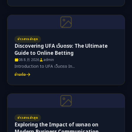
ข่าวสารล่าสุด
Discovering UFA เว็บตรง: The Ultimate
Guide to Online Betting
08 8 月 2026
admin
Introduction to UFA เว็บตรง In...
อ่านต่อ
ข่าวสารล่าสุด
Exploring the Impact of แชทสด on