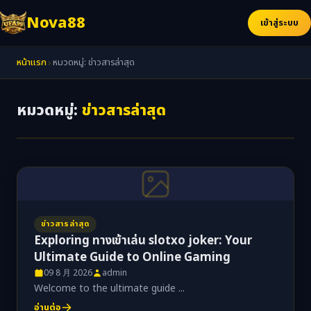
Nova88
เข้าสู่ระบบ
›
หน้าแรก
หมวดหมู่: ข่าวสารล่าสุด
หมวดหมู่:
ข่าวสารล่าสุด
ข่าวสารล่าสุด
Exploring ทางเข้าเล่น slotxo joker: Your
Ultimate Guide to Online Gaming
09 8 月 2026
admin
Welcome to the ultimate guide ...
อ่านต่อ