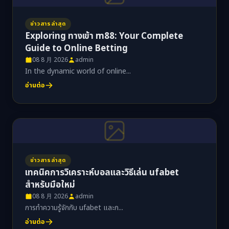
ข่าวสารล่าสุด
Exploring ทางเข้า m88: Your Complete
Guide to Online Betting
08 8 月 2026
admin
In the dynamic world of online...
อ่านต่อ
ข่าวสารล่าสุด
เทคนิคการวิเคราะห์บอลและวิธีเล่น ufabet
สำหรับมือใหม่
08 8 月 2026
admin
การทำความรู้จักกับ ufabet และก...
อ่านต่อ