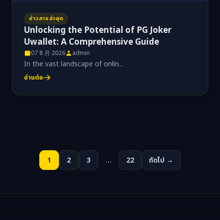
ข่าวสารล่าสุด
Unlocking the Potential of PG Joker
Uwallet: A Comprehensive Guide
07 8 月 2026
admin
In the vast landscape of onlin...
อ่านต่อ
การนำ
1
2
3
…
22
ถัดไป →
ทาง
หน้า