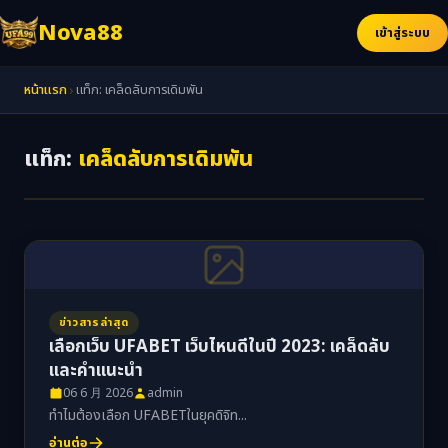
Nova88
เข้าสู่ระบบ
›
หน้าแรก
แท็ก: เคล็ดลับการเดิมพัน
แท็ก:
เคล็ดลับการเดิมพัน
ข่าวสารล่าสุด
เลือกเว็บ UFABET เว็บไหนดีในปี 2023: เคล็ดลับ
และคำแนะนำ
06 6 月 2026
admin
ทำไมต้องเลือก UFABETในยุคดิจิท...
อ่านต่อ