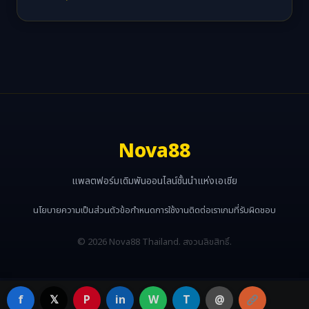
Nova88
แพลตฟอร์มเดิมพันออนไลน์ชั้นนำแห่งเอเชีย
นโยบายความเป็นส่วนตัว
ข้อกำหนดการใช้งาน
ติดต่อเรา
เกมที่รับผิดชอบ
© 2026 Nova88 Thailand. สงวนลิขสิทธิ์.
f
𝕏
P
in
W
T
@