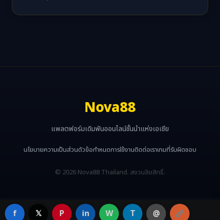
Nova88
แพลตฟอร์มเดิมพันออนไลน์ชั้นนำแห่งเอเชีย
นโยบายความเป็นส่วนตัว
ข้อกำหนดการใช้งาน
ติดต่อเรา
เกมที่รับผิดชอบ
© 2026 Nova88 Thailand. สงวนลิขสิทธิ์.
f
𝕏
P
in
W
T
@