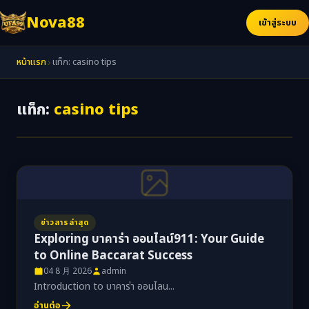
Nova88
เข้าสู่ระบบ
›
หน้าแรก
แท็ก: casino tips
แท็ก:
casino tips
ข่าวสารล่าสุด
Exploring บาคาร่า ออนไลน์911: Your Guide
to Online Baccarat Success
04 8 月 2026
admin
Introduction to บาคาร่า ออนไลน...
อ่านต่อ