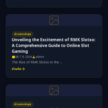
ข่าวสารล่าสุด
Unveiling the Excitement of RMK Slotxo:
A Comprehensive Guide to Online Slot
Gaming
08 7 月 2026
admin
The Rise of RMK Slotxo in the ...
อ่านต่อ
ข่าวสารล่าสุด