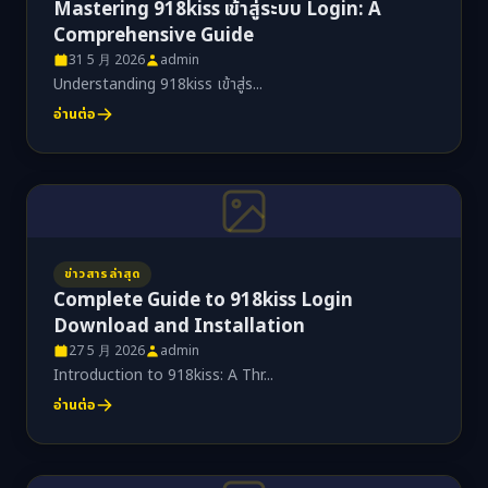
Mastering 918kiss เข้าสู่ระบบ Login: A
Comprehensive Guide
31 5 月 2026
admin
Understanding 918kiss เข้าสู่ร...
อ่านต่อ
ข่าวสารล่าสุด
Complete Guide to 918kiss Login
Download and Installation
27 5 月 2026
admin
Introduction to 918kiss: A Thr...
อ่านต่อ