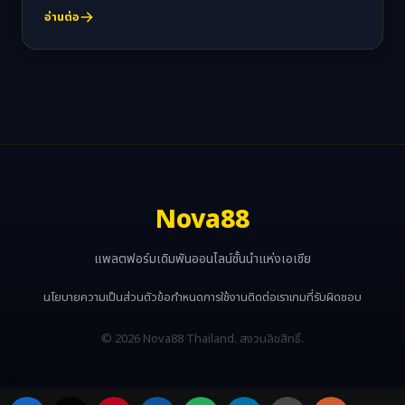
อ่านต่อ
Nova88
แพลตฟอร์มเดิมพันออนไลน์ชั้นนำแห่งเอเชีย
นโยบายความเป็นส่วนตัว
ข้อกำหนดการใช้งาน
ติดต่อเรา
เกมที่รับผิดชอบ
© 2026 Nova88 Thailand. สงวนลิขสิทธิ์.