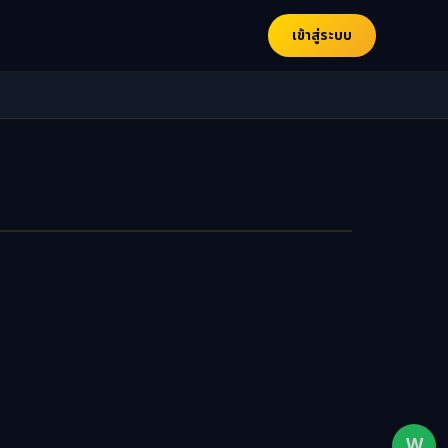
เข้าสู่ระบบ
W