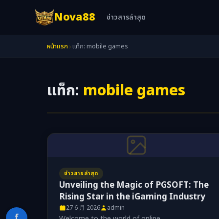
Nova88
ข่าวสารล่าสุด
›
หน้าแรก
แท็ก: mobile games
แท็ก:
mobile games
ข่าวสารล่าสุด
Unveiling the Magic of PGSOFT: The
Rising Star in the iGaming Industry
27 6 月 2026
admin
f
Welcome to the world of online...