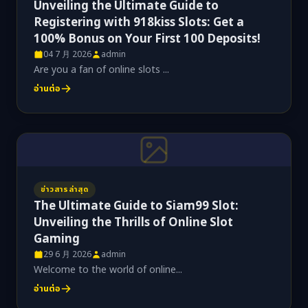
Unveiling the Ultimate Guide to
Registering with 918kiss Slots: Get a
100% Bonus on Your First 100 Deposits!
04 7 月 2026
admin
Are you a fan of online slots ...
อ่านต่อ
ข่าวสารล่าสุด
The Ultimate Guide to Siam99 Slot:
Unveiling the Thrills of Online Slot
Gaming
29 6 月 2026
admin
Welcome to the world of online...
อ่านต่อ