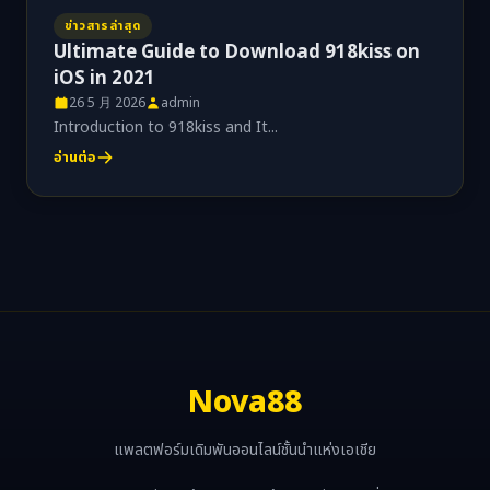
ข่าวสารล่าสุด
Ultimate Guide to Download 918kiss on
iOS in 2021
26 5 月 2026
admin
Introduction to 918kiss and It...
อ่านต่อ
Nova88
แพลตฟอร์มเดิมพันออนไลน์ชั้นนำแห่งเอเชีย