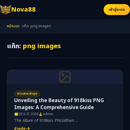
Nova88
เข้าสู่ระบบ
›
หน้าแรก
แท็ก: png images
แท็ก:
png images
ข่าวสารล่าสุด
Unveiling the Beauty of 918kiss PNG
Images: A Comprehensive Guide
28 6 月 2026
admin
The Allure of 918kiss PNGWhen ...
อ่านต่อ