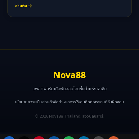
อ่านต่อ
Nova88
แพลตฟอร์มเดิมพันออนไลน์ชั้นนำแห่งเอเชีย
นโยบายความเป็นส่วนตัว
ข้อกำหนดการใช้งาน
ติดต่อเรา
เกมที่รับผิดชอบ
© 2026 Nova88 Thailand. สงวนลิขสิทธิ์.