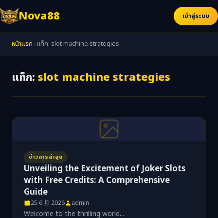
Nova88
เข้าสู่ระบบ
›
หน้าแรก
แท็ก: slot machine strategies
แท็ก:
slot machine strategies
ข่าวสารล่าสุด
Unveiling the Excitement of Joker Slots
with Free Credits: A Comprehensive
Guide
25 6 月 2026
admin
Welcome to the thrilling world...