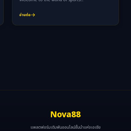
อ่านต่อ
Nova88
แพลตฟอร์มเดิมพันออนไลน์ชั้นนำแห่งเอเชีย