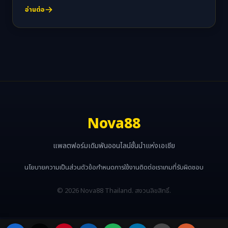
อ่านต่อ
Nova88
แพลตฟอร์มเดิมพันออนไลน์ชั้นนำแห่งเอเชีย
นโยบายความเป็นส่วนตัว
ข้อกำหนดการใช้งาน
ติดต่อเรา
เกมที่รับผิดชอบ
© 2026 Nova88 Thailand. สงวนลิขสิทธิ์.