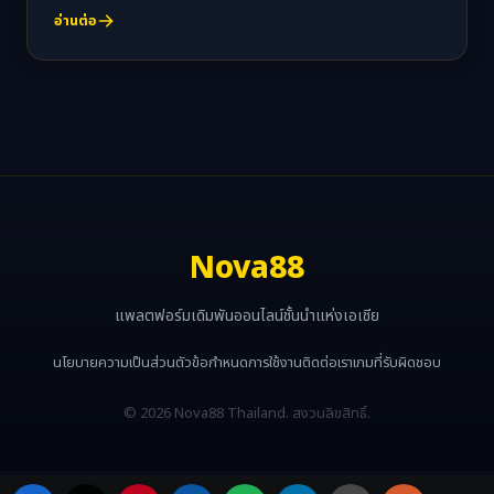
อ่านต่อ
Nova88
แพลตฟอร์มเดิมพันออนไลน์ชั้นนำแห่งเอเชีย
นโยบายความเป็นส่วนตัว
ข้อกำหนดการใช้งาน
ติดต่อเรา
เกมที่รับผิดชอบ
© 2026 Nova88 Thailand. สงวนลิขสิทธิ์.