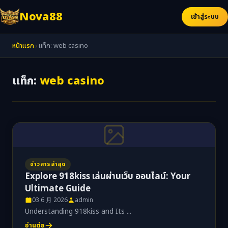
Nova88
เข้าสู่ระบบ
›
หน้าแรก
แท็ก: web casino
แท็ก:
web casino
ข่าวสารล่าสุด
Explore 918kiss เล่นผ่านเว็บ ออนไลน์: Your
Ultimate Guide
03 6 月 2026
admin
Understanding 918kiss and Its ...
อ่านต่อ