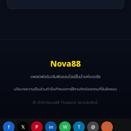
Nova88
แพลตฟอร์มเดิมพันออนไลน์ชั้นนำแห่งเอเชีย
นโยบายความเป็นส่วนตัว
ข้อกำหนดการใช้งาน
ติดต่อเรา
เกมที่รับผิดชอบ
© 2026 Nova88 Thailand. สงวนลิขสิทธิ์.
f
𝕏
P
in
W
T
@