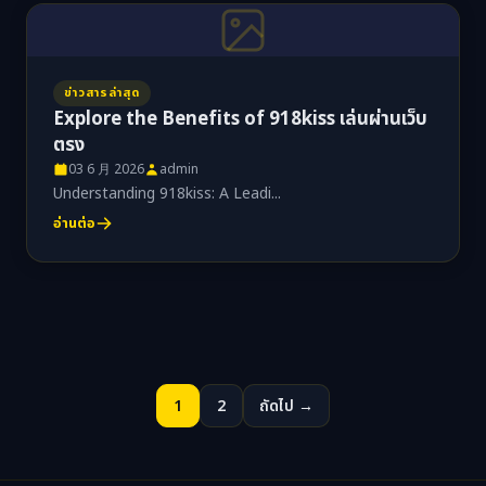
ข่าวสารล่าสุด
Explore the Benefits of 918kiss เล่นผ่านเว็บ
ตรง
03 6 月 2026
admin
Understanding 918kiss: A Leadi...
อ่านต่อ
การนำ
1
2
ถัดไป →
ทาง