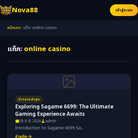
Nova88
เข้าสู่ระบบ
›
หน้าแรก
แท็ก: online casino
แท็ก:
online casino
ข่าวสารล่าสุด
Exploring Sagame 6699: The Ultimate
Gaming Experience Awaits
05 8 月 2026
admin
Introduction to Sagame 6699 Sa...
อ่านต่อ