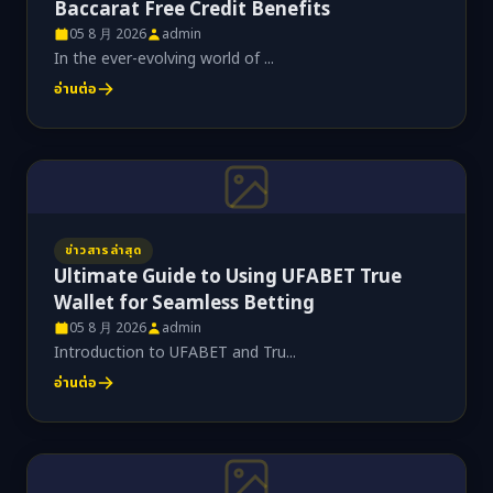
Baccarat Free Credit Benefits
05 8 月 2026
admin
In the ever-evolving world of ...
อ่านต่อ
ข่าวสารล่าสุด
Ultimate Guide to Using UFABET True
Wallet for Seamless Betting
05 8 月 2026
admin
Introduction to UFABET and Tru...
อ่านต่อ