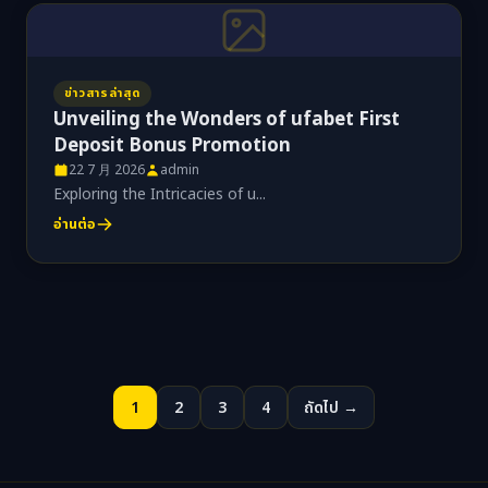
ข่าวสารล่าสุด
Unveiling the Wonders of ufabet First
Deposit Bonus Promotion
22 7 月 2026
admin
Exploring the Intricacies of u...
อ่านต่อ
การนำ
1
2
3
4
ถัดไป →
ทาง